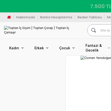
7.500 TL
Hakkımızda
Banka Hesaplarımız
Beden Tablosu
M
Fantazi &
Kadın
Erkek
Çocuk
Gecelik