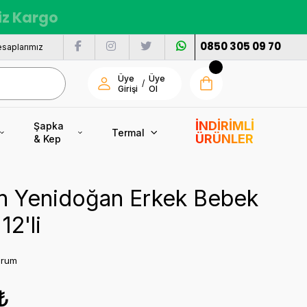
siz Kargo
0850 305 09 70
saplarımız
Üye
Üye
/
Girişi
Ol
İNDİRİMLİ
Şapka
Termal
ÜRÜNLER
& Kep
 Yenidoğan Erkek Bebek
12'li
orum
₺