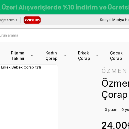
 Üzeri Alışverişlerde %10 İndirim ve Ücret
ağazamız
Yardım
Sosyal Medya He
Pijama
Kadın
Erkek
Çocuk
Takımı
Çorap
Çorap
Çorap
ÖZMEN
Özmen
Çorap 
0 puan - 0 y
24,00