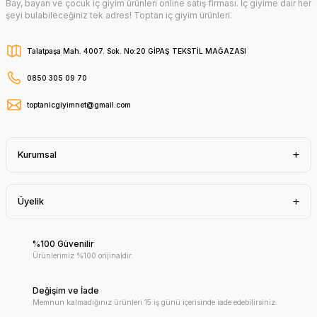
Bay, bayan ve çocuk iç giyim ürünleri online satış firması. İç giyime dair her
şeyi bulabileceğiniz tek adres! Toptan iç giyim ürünleri.
Talatpaşa Mah. 4007. Sok. No:20 GİPAŞ TEKSTİL MAĞAZASI
0850 305 09 70
toptanicgiyimnet@gmail.com
Kurumsal
Üyelik
%100 Güvenilir
Ürünlerimiz %100 orijinaldir.
Değişim ve İade
Memnun kalmadığınız ürünleri 15 iş günü içerisinde iade edebilirsiniz.