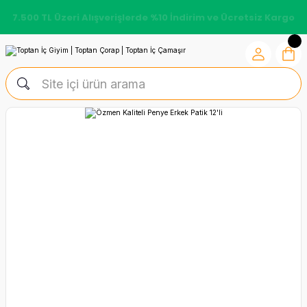
7.500 TL Üzeri Alışverişlerde %10 İndirim ve Ücretsiz Kargo