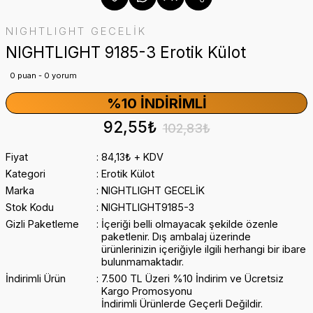
NIGHTLIGHT GECELİK
NIGHTLIGHT 9185-3 Erotik Külot
0 puan - 0 yorum
%10 İNDIRIMLI
92,55₺
102,83₺
Fiyat
84,13₺ + KDV
Kategori
Erotik Külot
Marka
NIGHTLIGHT GECELİK
Stok Kodu
NIGHTLIGHT9185-3
Gizli Paketleme
İçeriği belli olmayacak şekilde özenle
paketlenir. Dış ambalaj üzerinde
ürünlerinizin içeriğiyle ilgili herhangi bir ibare
bulunmamaktadır.
İndirimli Ürün
7.500 TL Üzeri %10 İndirim ve Ücretsiz
Kargo Promosyonu
İndirimli Ürünlerde Geçerli Değildir.