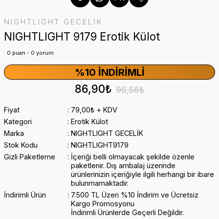
NIGHTLIGHT GECELİK
NIGHTLIGHT 9179 Erotik Külot
0 puan - 0 yorum
%10 İNDIRIMLI
86,90₺
96,56₺
Fiyat
79,00₺ + KDV
Kategori
Erotik Külot
Marka
NIGHTLIGHT GECELİK
Stok Kodu
NIGHTLIGHT9179
Gizli Paketleme
İçeriği belli olmayacak şekilde özenle
paketlenir. Dış ambalaj üzerinde
ürünlerinizin içeriğiyle ilgili herhangi bir ibare
bulunmamaktadır.
İndirimli Ürün
7.500 TL Üzeri %10 İndirim ve Ücretsiz
Kargo Promosyonu
İndirimli Ürünlerde Geçerli Değildir.