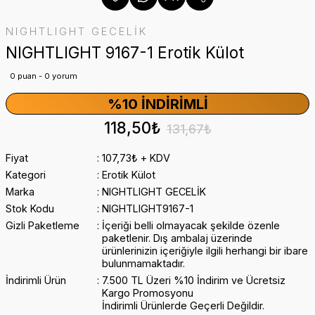
NIGHTLIGHT GECELİK
NIGHTLIGHT 9167-1 Erotik Külot
0 puan - 0 yorum
%10 İNDIRIMLI
118,50₺
131,67₺
Fiyat
107,73₺ + KDV
Kategori
Erotik Külot
Marka
NIGHTLIGHT GECELİK
Stok Kodu
NIGHTLIGHT9167-1
Gizli Paketleme
İçeriği belli olmayacak şekilde özenle
paketlenir. Dış ambalaj üzerinde
ürünlerinizin içeriğiyle ilgili herhangi bir ibare
bulunmamaktadır.
İndirimli Ürün
7.500 TL Üzeri %10 İndirim ve Ücretsiz
Kargo Promosyonu
İndirimli Ürünlerde Geçerli Değildir.