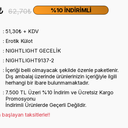
₺
%10 İNDIRIMLI
62,70₺
51,30₺ + KDV
Erotik Külot
NIGHTLIGHT GECELİK
NIGHTLIGHT9137-2
İçeriği belli olmayacak şekilde özenle paketlenir.
Dış ambalaj üzerinde ürünlerinizin içeriğiyle ilgili
herhangi bir ibare bulunmamaktadır.
7.500 TL Üzeri %10 İndirim ve Ücretsiz Kargo
Promosyonu
İndirimli Ürünlerde Geçerli Değildir.
başlayan taksitlerle!!