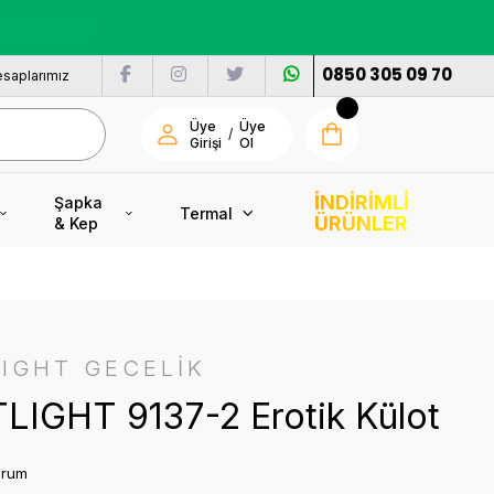
nı
0850 305 09 70
saplarımız
Üye
Üye
/
Girişi
Ol
İNDİRİMLİ
Şapka
Termal
ÜRÜNLER
& Kep
IGHT GECELİK
LIGHT 9137-2 Erotik Külot
orum