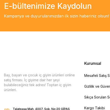
E-bültenimize Kaydolun
Kampanya ve duyurularımızdan ilk sizin haberiniz olsun!
Kurumsal
Bay, bayan ve çocuk iç giyim ürünleri online
Mesafeli Satış 
satış firması. İç giyime dair her şeyi
bulabileceğiniz tek adres! Toptan iç giyim
Gizlilik ve Güven
ürünleri.
Sıkça Sorulan S
Kargo Takibi
Talatpaşa Mah. 4007. Sok. No:20 GİPAŞ