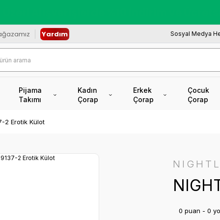
redi Kartına Vade Farksız +6 Taksit İmkâ
ağazamız
Yardım
Sosyal Medya He
Pijama
Kadın
Erkek
Çocuk
Takımı
Çorap
Çorap
Çorap
2 Erotik Külot
NIGHTL
NIGHT
0 puan - 0 y