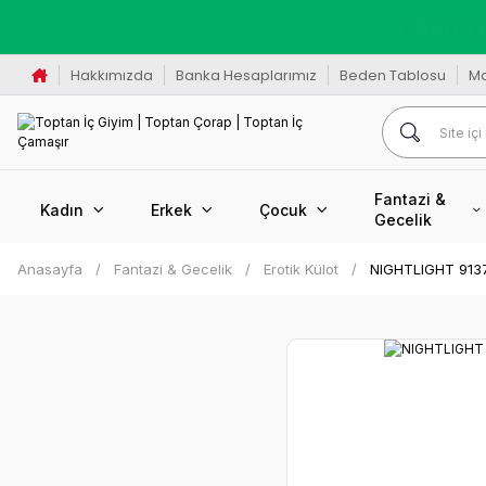
K
Hakkımızda
Banka Hesaplarımız
Beden Tablosu
M
Fantazi &
Kadın
Erkek
Çocuk
Gecelik
Anasayfa
Fantazi & Gecelik
Erotik Külot
NIGHTLIGHT 9137-