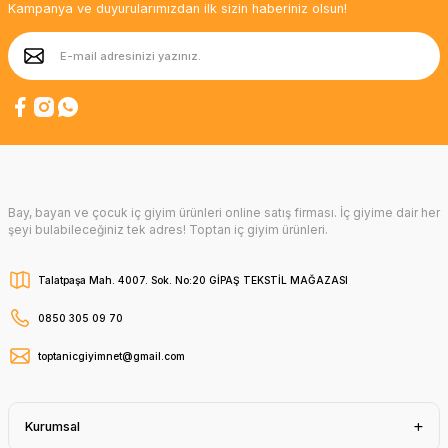
Kampanya ve duyurularımızdan ilk sizin haberiniz olsun!
Bay, bayan ve çocuk iç giyim ürünleri online satış firması. İç giyime dair her
şeyi bulabileceğiniz tek adres! Toptan iç giyim ürünleri.
Talatpaşa Mah. 4007. Sok. No:20 GİPAŞ TEKSTİL MAĞAZASI
0850 305 09 70
toptanicgiyimnet@gmail.com
Kurumsal