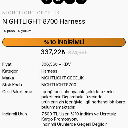
NIGHTLIGHT GECELİK
NIGHTLIGHT 8700 Harness
0 puan - 0 yorum
%10 İNDIRIMLI
337,22₺
374,69₺
Fiyat
306,56₺ + KDV
Kategori
Harness
Marka
NIGHTLIGHT GECELİK
Stok Kodu
NIGHTLIGHT8700
Gizli Paketleme
İçeriği belli olmayacak şekilde özenle
paketlenir. Dış ambalaj üzerinde
ürünlerinizin içeriğiyle ilgili herhangi bir ibare
bulunmamaktadır.
İndirimli Ürün
7.500 TL Üzeri %10 İndirim ve Ücretsiz
Kargo Promosyonu
İndirimli Ürünlerde Geçerli Değildir.