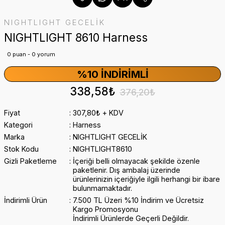
NIGHTLIGHT GECELİK
NIGHTLIGHT 8610 Harness
0 puan - 0 yorum
%10 İNDIRIMLI
338,58₺
376,20₺
Fiyat
307,80₺ + KDV
Kategori
Harness
Marka
NIGHTLIGHT GECELİK
Stok Kodu
NIGHTLIGHT8610
Gizli Paketleme
İçeriği belli olmayacak şekilde özenle
paketlenir. Dış ambalaj üzerinde
ürünlerinizin içeriğiyle ilgili herhangi bir ibare
bulunmamaktadır.
İndirimli Ürün
7.500 TL Üzeri %10 İndirim ve Ücretsiz
Kargo Promosyonu
İndirimli Ürünlerde Geçerli Değildir.