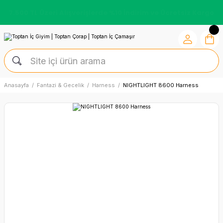
Kredi Kartına Vade Farksız +6 Taksit İmkânı
Anasayfa
Fantazi & Gecelik
Harness
NIGHTLIGHT 8600 Harness