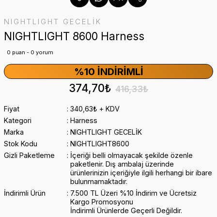
NIGHTLIGHT GECELİK
NIGHTLIGHT 8600 Harness
0 puan - 0 yorum
%10 İNDIRIMLI
374,70₺
416,33₺
Fiyat
340,63₺ + KDV
Kategori
Harness
Marka
NIGHTLIGHT GECELİK
Stok Kodu
NIGHTLIGHT8600
Gizli Paketleme
İçeriği belli olmayacak şekilde özenle
paketlenir. Dış ambalaj üzerinde
ürünlerinizin içeriğiyle ilgili herhangi bir ibare
bulunmamaktadır.
İndirimli Ürün
7.500 TL Üzeri %10 İndirim ve Ücretsiz
Kargo Promosyonu
İndirimli Ürünlerde Geçerli Değildir.