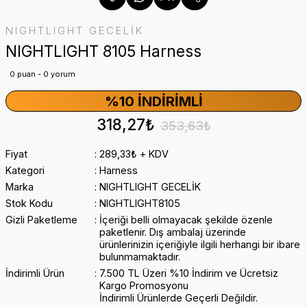
NIGHTLIGHT GECELİK
NIGHTLIGHT 8105 Harness
0 puan - 0 yorum
%10 İNDIRIMLI
318,27₺
353,63₺
Fiyat
289,33₺ + KDV
Kategori
Harness
Marka
NIGHTLIGHT GECELİK
Stok Kodu
NIGHTLIGHT8105
Gizli Paketleme
İçeriği belli olmayacak şekilde özenle
paketlenir. Dış ambalaj üzerinde
ürünlerinizin içeriğiyle ilgili herhangi bir ibare
bulunmamaktadır.
İndirimli Ürün
7.500 TL Üzeri %10 İndirim ve Ücretsiz
Kargo Promosyonu
İndirimli Ürünlerde Geçerli Değildir.