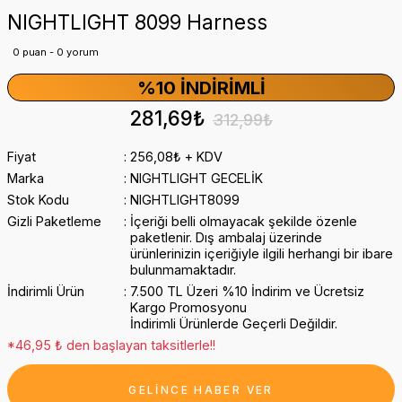
NIGHTLIGHT 8099 Harness
0 puan - 0 yorum
%10 İNDIRIMLI
281,69₺
312,99₺
Fiyat
256,08₺ + KDV
Marka
NIGHTLIGHT GECELİK
Stok Kodu
NIGHTLIGHT8099
Gizli Paketleme
İçeriği belli olmayacak şekilde özenle
paketlenir. Dış ambalaj üzerinde
ürünlerinizin içeriğiyle ilgili herhangi bir ibare
bulunmamaktadır.
İndirimli Ürün
7.500 TL Üzeri %10 İndirim ve Ücretsiz
Kargo Promosyonu
İndirimli Ürünlerde Geçerli Değildir.
*46,95 ₺ den başlayan taksitlerle!!
GELİNCE HABER VER