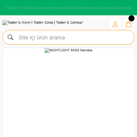
7.500 TL Üzeri Alışverişlerde %10 İndirim ve Ücretsiz Kargo