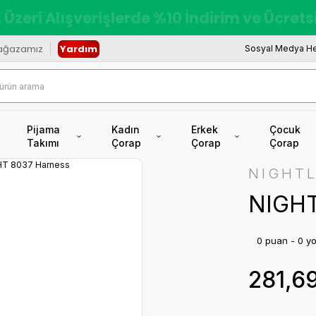
redi Kartına Vade Farksız +6 Taksit İmkâ
ağazamız
Yardım
Sosyal Medya He
Pijama
Kadın
Erkek
Çocuk
Takımı
Çorap
Çorap
Çorap
NIGHTL
NIGHT
0 puan - 0 y
281,6