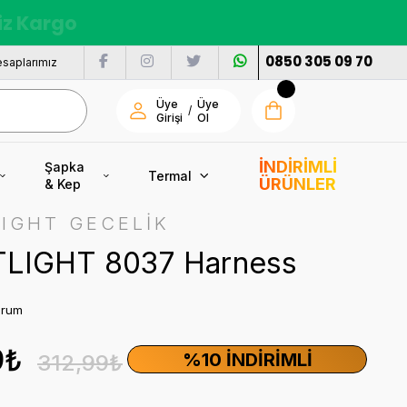
nı
0850 305 09 70
saplarımız
Üye
Üye
/
Girişi
Ol
İNDİRİMLİ
Şapka
Termal
ÜRÜNLER
& Kep
IGHT GECELİK
LIGHT 8037 Harness
orum
9₺
%10 İNDIRIMLI
312,99₺