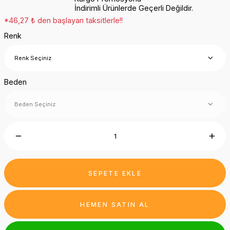
İndirimli Ürünlerde Geçerli Değildir.
*46,27 ₺ den başlayan taksitlerle!!
Renk
Beden
SEPETE EKLE
HEMEN SATIN AL