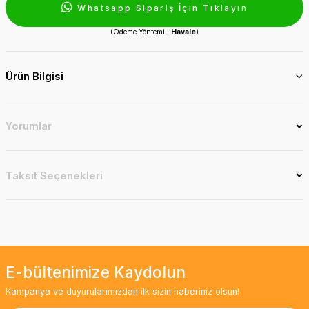
Whatsapp Sipariş İçin Tıklayın
(Ödeme Yöntemi :
Havale
)
Ürün Bilgisi
Yorumlar
Taksit Seçenekleri
E-bültenimize Kaydolun
Kampanya ve duyurularımızdan ilk sizin haberiniz olsun!