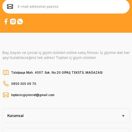
Bay, bayan ve çocuk iç giyim ürünleri online satış firması. İç giyime dair her
şeyi bulabileceğiniz tek adres! Toptan iç giyim ürünleri.
Talatpaşa Mah. 4007. Sok. No:20 GİPAŞ TEKSTİL MAĞAZASI
0850 305 09 70
toptanicgiyimnet@gmail.com
Kurumsal