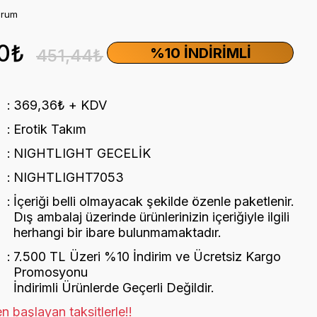
orum
0₺
%10 İNDIRIMLI
451,44₺
369,36₺ + KDV
Erotik Takım
NIGHTLIGHT GECELİK
NIGHTLIGHT7053
İçeriği belli olmayacak şekilde özenle paketlenir.
Dış ambalaj üzerinde ürünlerinizin içeriğiyle ilgili
herhangi bir ibare bulunmamaktadır.
7.500 TL Üzeri %10 İndirim ve Ücretsiz Kargo
Promosyonu
İndirimli Ürünlerde Geçerli Değildir.
n başlayan taksitlerle!!