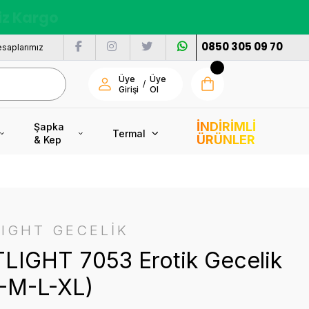
nı
0850 305 09 70
saplarımız
Üye
Üye
/
Girişi
Ol
İNDİRİMLİ
Şapka
Termal
ÜRÜNLER
& Kep
IGHT GECELİK
LIGHT 7053 Erotik Gecelik
S-M-L-XL)