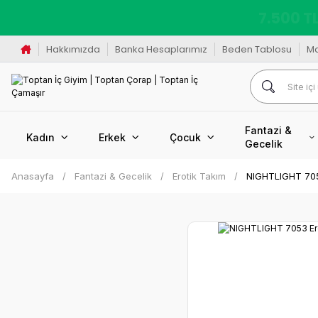
K
Hakkımızda
Banka Hesaplarımız
Beden Tablosu
M
Fantazi &
Kadın
Erkek
Çocuk
Gecelik
Anasayfa
Fantazi & Gecelik
Erotik Takım
NIGHTLIGHT 7053