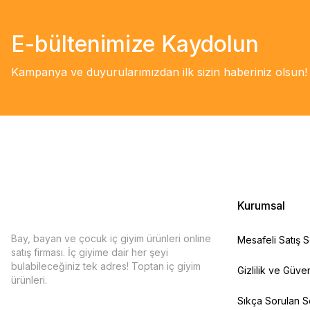
E-bültenimize Kaydolun
Kampanya ve duyurularımızdan ilk sizin haberiniz olsun!
Kurumsal
Bay, bayan ve çocuk iç giyim ürünleri online
Mesafeli Satış 
satış firması. İç giyime dair her şeyi
bulabileceğiniz tek adres! Toptan iç giyim
Gizlilik ve Güven
ürünleri.
Sıkça Sorulan S