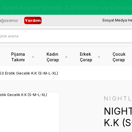
redi Kartına Vade Farksız +6 Taksit İmkâ
ağazamız
Yardım
Sosyal Medya He
Pijama
Kadın
Erkek
Çocuk
Takımı
Çorap
Çorap
Çorap
 Erotik Gecelik K.K (S-M-L-XL)
NIGHTL
NIGHT
K.K (