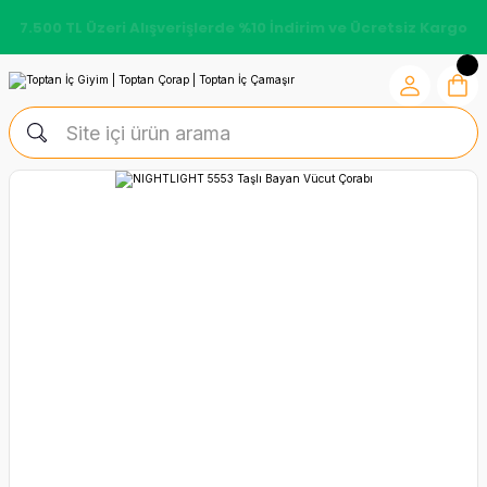
7.500 TL Üzeri Alışverişlerde %10 İndirim ve Ücretsiz Kargo