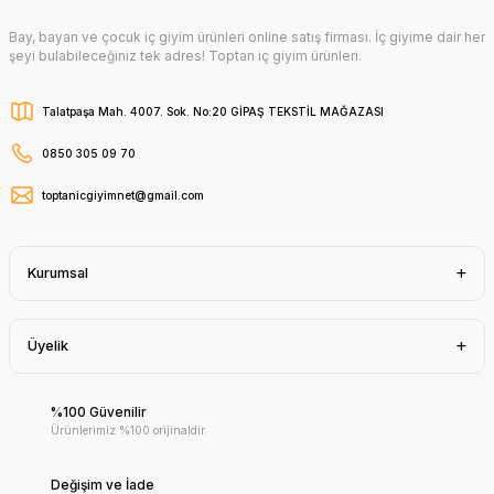
Bay, bayan ve çocuk iç giyim ürünleri online satış firması. İç giyime dair her
şeyi bulabileceğiniz tek adres! Toptan iç giyim ürünleri.
Talatpaşa Mah. 4007. Sok. No:20 GİPAŞ TEKSTİL MAĞAZASI
0850 305 09 70
toptanicgiyimnet@gmail.com
Kurumsal
Üyelik
%100 Güvenilir
Ürünlerimiz %100 orijinaldir.
Değişim ve İade