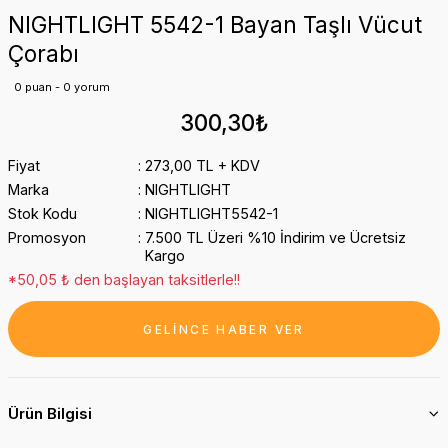
NIGHTLIGHT 5542-1 Bayan Taşlı Vücut
Çorabı
0 puan - 0 yorum
300,30₺
Fiyat
273,00 TL + KDV
Marka
NIGHTLIGHT
Stok Kodu
NIGHTLIGHT5542-1
Promosyon
7.500 TL Üzeri %10 İndirim ve Ücretsiz
Kargo
*50,05 ₺ den başlayan taksitlerle!!
GELİNCE HABER VER
Ürün Bilgisi