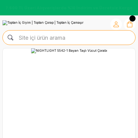
7.500 TL Üzeri Alışverişlerde %10 İndirim ve Ücretsiz Kargo