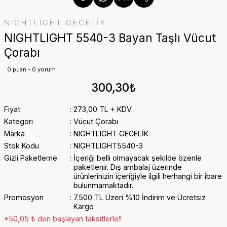
NIGHTLIGHT GECELİK
NIGHTLIGHT 5540-3 Bayan Taşlı Vücut
Çorabı
0 puan - 0 yorum
300,30₺
Fiyat
273,00 TL + KDV
Kategori
Vücut Çorabı
Marka
NIGHTLIGHT GECELİK
Stok Kodu
NIGHTLIGHT5540-3
Gizli Paketleme
İçeriği belli olmayacak şekilde özenle
paketlenir. Dış ambalaj üzerinde
ürünlerinizin içeriğiyle ilgili herhangi bir ibare
bulunmamaktadır.
Promosyon
7.500 TL Üzeri %10 İndirim ve Ücretsiz
Kargo
*50,05 ₺ den başlayan taksitlerle!!