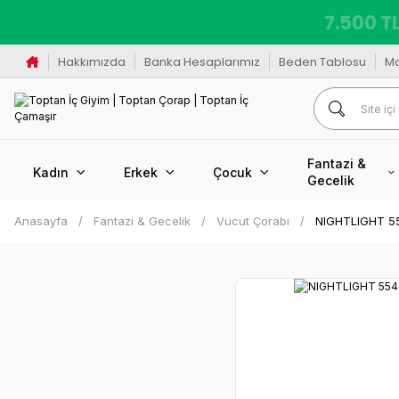
7.500 TL
Hakkımızda
Banka Hesaplarımız
Beden Tablosu
M
Fantazi &
Kadın
Erkek
Çocuk
Gecelik
Anasayfa
Fantazi & Gecelik
Vücut Çorabı
NIGHTLIGHT 55