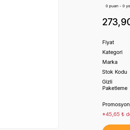
0 puan - 0 y
273,9
Fiyat
Kategori
Marka
Stok Kodu
Gizli
Paketleme
Promosyon
*45,65 ₺ de