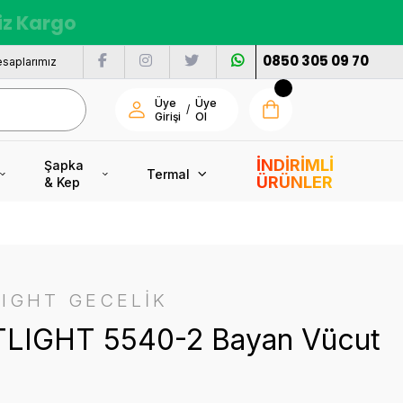
siz Kargo
0850 305 09 70
saplarımız
Üye
Üye
/
Girişi
Ol
İNDİRİMLİ
Şapka
Termal
ÜRÜNLER
& Kep
IGHT GECELİK
LIGHT 5540-2 Bayan Vücut
ı