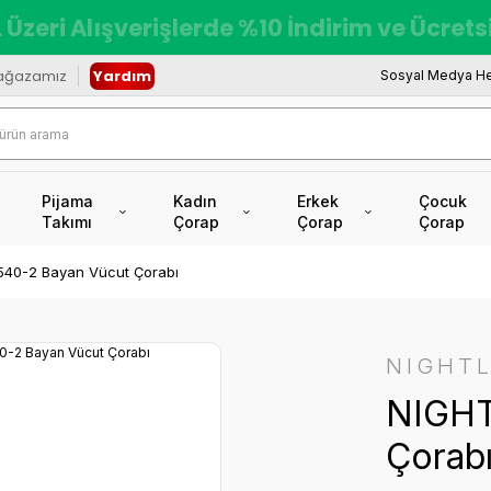
 Üzeri Alışverişlerde %10 İndirim ve Ücret
ağazamız
Yardım
Sosyal Medya He
Pijama
Kadın
Erkek
Çocuk
Takımı
Çorap
Çorap
Çorap
40-2 Bayan Vücut Çorabı
NIGHTL
NIGHT
Çorab