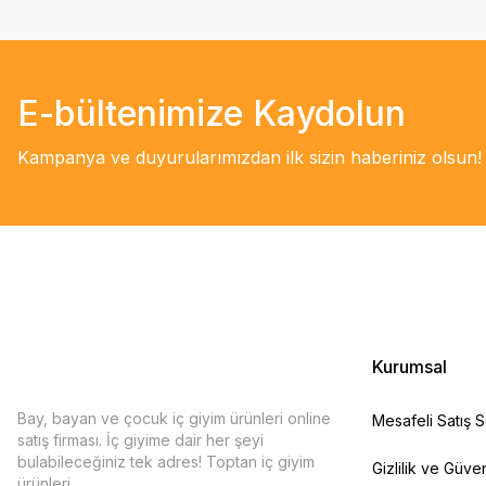
E-bültenimize Kaydolun
Kampanya ve duyurularımızdan ilk sizin haberiniz olsun!
Kurumsal
Bay, bayan ve çocuk iç giyim ürünleri online
Mesafeli Satış 
satış firması. İç giyime dair her şeyi
bulabileceğiniz tek adres! Toptan iç giyim
Gizlilik ve Güven
ürünleri.