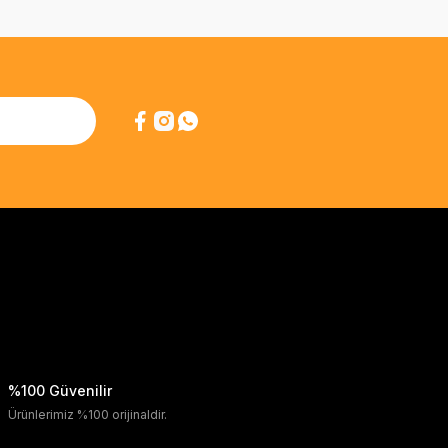
%100 Güvenilir
Ürünlerimiz %100 orijinaldir.