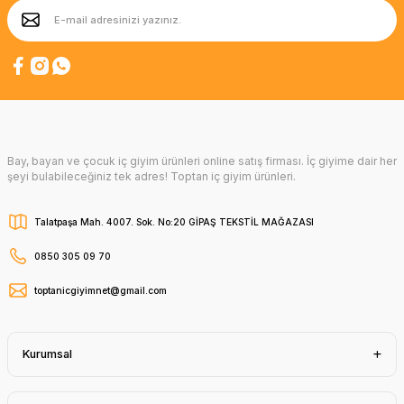
Bay, bayan ve çocuk iç giyim ürünleri online satış firması. İç giyime dair her
şeyi bulabileceğiniz tek adres! Toptan iç giyim ürünleri.
Talatpaşa Mah. 4007. Sok. No:20 GİPAŞ TEKSTİL MAĞAZASI
0850 305 09 70
toptanicgiyimnet@gmail.com
Kurumsal