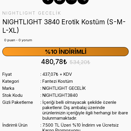
NIGHTLIGHT GECELİK
NIGHTLIGHT 3840 Erotik Kostüm (S-M-
L-XL)
0 puan - 0 yorum
%10 İNDIRIMLI
480,78₺
534,20₺
Fiyat
437,07₺ + KDV
Kategori
Fantezi Kostüm
Marka
NIGHTLIGHT GECELİK
Stok Kodu
NIGHTLIGHT3840
Gizli Paketleme
İçeriği belli olmayacak şekilde özenle
paketlenir. Dış ambalaj üzerinde
ürünlerinizin içeriğiyle ilgili herhangi bir ibare
bulunmamaktadır.
İndirimli Ürün
7.500 TL Üzeri %10 İndirim ve Ücretsiz
Kargo Promosyonu