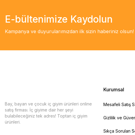
E-bültenimize Kaydolun
Kampanya ve duyurularımızdan ilk sizin haberiniz olsun!
Kurumsal
Bay, bayan ve çocuk iç giyim ürünleri online
Mesafeli Satış 
satış firması. İç giyime dair her şeyi
bulabileceğiniz tek adres! Toptan iç giyim
Gizlilik ve Güven
ürünleri.
Sıkça Sorulan S