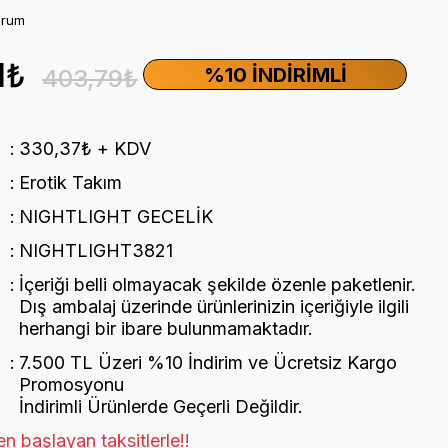
orum
1₺
%10 İNDIRIMLI
403,79₺
330,37₺ + KDV
Erotik Takım
NIGHTLIGHT GECELİK
NIGHTLIGHT3821
İçeriği belli olmayacak şekilde özenle paketlenir.
Dış ambalaj üzerinde ürünlerinizin içeriğiyle ilgili
herhangi bir ibare bulunmamaktadır.
7.500 TL Üzeri %10 İndirim ve Ücretsiz Kargo
Promosyonu
İndirimli Ürünlerde Geçerli Değildir.
n başlayan taksitlerle!!