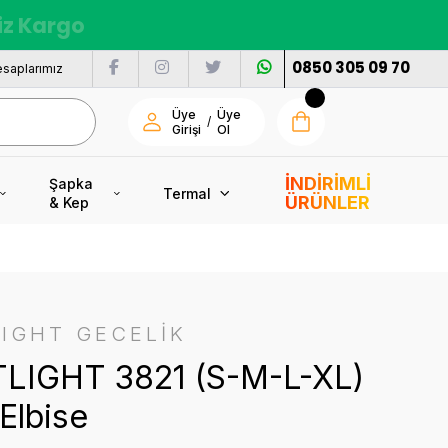
siz Kargo
0850 305 09 70
saplarımız
Üye
Üye
/
Girişi
Ol
İNDİRİMLİ
Şapka
Termal
ÜRÜNLER
& Kep
IGHT GECELİK
LIGHT 3821 (S-M-L-XL)
 Elbise