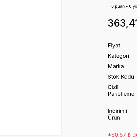
0 puan - 0 y
363,4
Fiyat
Kategori
Marka
Stok Kodu
Gizli
Paketleme
İndirimli
Ürün
*60,57 ₺ de