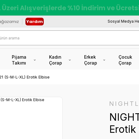
 Üzeri Alışverişlerde %10 İndirim ve Ücret
ağazamız
Yardım
Sosyal Medya He
Pijama
Kadın
Erkek
Çocuk
Takımı
Çorap
Çorap
Çorap
 (S-M-L-XL) Erotik Elbise
NIGHTL
NIGHT
Erotik