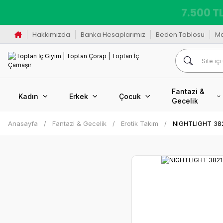
7.500 TL
Hakkımızda
Banka Hesaplarımız
Beden Tablosu
M
Fantazi &
Kadın
Erkek
Çocuk
Gecelik
Anasayfa
Fantazi & Gecelik
Erotik Takım
NIGHTLIGHT 3821