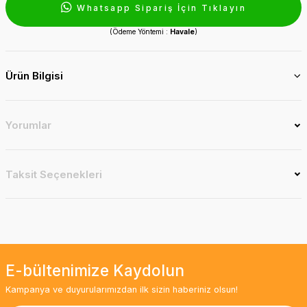
Whatsapp Sipariş İçin Tıklayın
(Ödeme Yöntemi :
Havale
)
Ürün Bilgisi
Yorumlar
Taksit Seçenekleri
E-bültenimize Kaydolun
Kampanya ve duyurularımızdan ilk sizin haberiniz olsun!