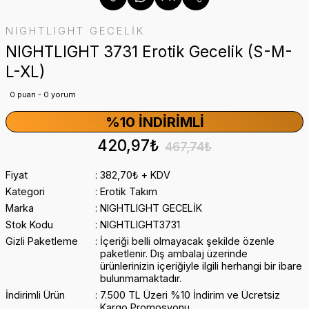
NIGHTLIGHT GECELİK
NIGHTLIGHT 3731 Erotik Gecelik (S-M-
L-XL)
0 puan - 0 yorum
%10 İNDIRIMLI
420,97₺
467,74₺
Fiyat
382,70₺ + KDV
Kategori
Erotik Takım
Marka
NIGHTLIGHT GECELİK
Stok Kodu
NIGHTLIGHT3731
Gizli Paketleme
İçeriği belli olmayacak şekilde özenle
paketlenir. Dış ambalaj üzerinde
ürünlerinizin içeriğiyle ilgili herhangi bir ibare
bulunmamaktadır.
İndirimli Ürün
7.500 TL Üzeri %10 İndirim ve Ücretsiz
Kargo Promosyonu