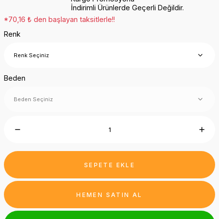
İndirimli Ürünlerde Geçerli Değildir.
*70,16 ₺ den başlayan taksitlerle!!
Renk
Beden
SEPETE EKLE
HEMEN SATIN AL