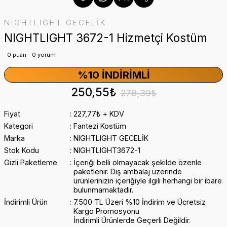
NIGHTLIGHT GECELİK
NIGHTLIGHT 3672-1 Hizmetçi Kostüm
0 puan - 0 yorum
%10 İNDIRIMLI
250,55₺
278,39₺
Fiyat
227,77₺ + KDV
Kategori
Fantezi Kostüm
Marka
NIGHTLIGHT GECELİK
Stok Kodu
NIGHTLIGHT3672-1
Gizli Paketleme
İçeriği belli olmayacak şekilde özenle
paketlenir. Dış ambalaj üzerinde
ürünlerinizin içeriğiyle ilgili herhangi bir ibare
bulunmamaktadır.
İndirimli Ürün
7.500 TL Üzeri %10 İndirim ve Ücretsiz
Kargo Promosyonu
İndirimli Ürünlerde Geçerli Değildir.