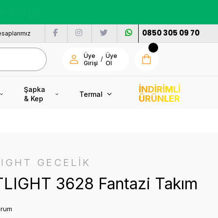
nı
0850 305 09 70
saplarımız
Üye
Üye
/
Girişi
Ol
İNDİRİMLİ
Şapka
Termal
ÜRÜNLER
& Kep
IGHT GECELİK
LIGHT 3628 Fantazi Takım
orum