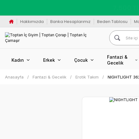
K
Hakkımızda
Banka Hesaplarımız
Beden Tablosu
M
Fantazi &
Kadın
Erkek
Çocuk
Gecelik
Anasayfa
Fantazi & Gecelik
Erotik Takım
NIGHTLIGHT 362