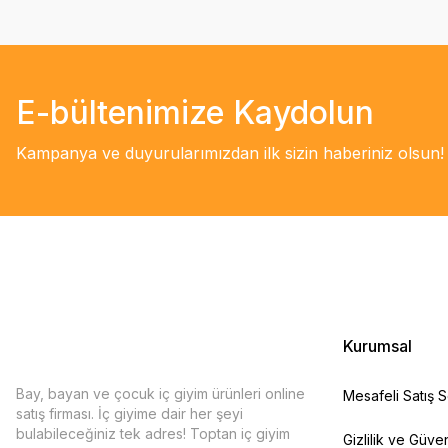
E-bültenimize Kaydolun
Kampanya ve duyurularımızdan ilk sizin haberiniz olsun!
Kurumsal
Bay, bayan ve çocuk iç giyim ürünleri online
Mesafeli Satış 
satış firması. İç giyime dair her şeyi
bulabileceğiniz tek adres! Toptan iç giyim
Gizlilik ve Güven