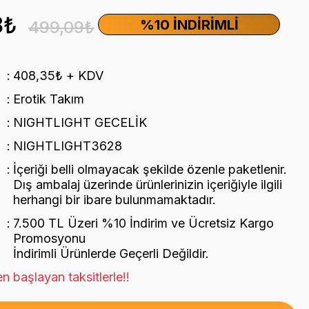
8₺
%10 İNDIRIMLI
499,09₺
408,35₺ + KDV
Erotik Takım
NIGHTLIGHT GECELİK
NIGHTLIGHT3628
İçeriği belli olmayacak şekilde özenle paketlenir.
Dış ambalaj üzerinde ürünlerinizin içeriğiyle ilgili
herhangi bir ibare bulunmamaktadır.
7.500 TL Üzeri %10 İndirim ve Ücretsiz Kargo
Promosyonu
İndirimli Ürünlerde Geçerli Değildir.
n başlayan taksitlerle!!