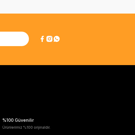
%100 Güvenilir
Ürünlerimiz %100 orijinaldir.