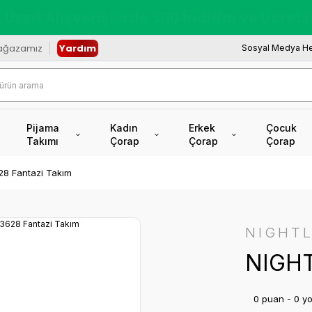
redi Kartına Vade Farksız +6 Taksit İmkâ
ağazamız
Yardım
Sosyal Medya He
Pijama
Kadın
Erkek
Çocuk
Takımı
Çorap
Çorap
Çorap
8 Fantazi Takım
NIGHTL
NIGHT
0 puan - 0 y