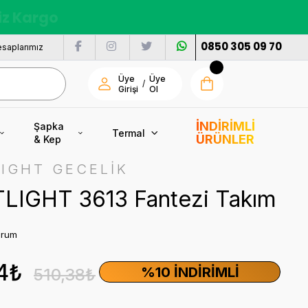
nı
0850 305 09 70
saplarımız
Üye
Üye
/
Girişi
Ol
İNDİRİMLİ
Şapka
Termal
ÜRÜNLER
& Kep
IGHT GECELİK
LIGHT 3613 Fantezi Takım
orum
4₺
%10 İNDIRIMLI
510,38₺