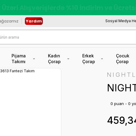
redi Kartına Vade Farksız +6 Taksit İmkâ
ağazamız
Yardım
Sosyal Medya He
Pijama
Kadın
Erkek
Çocuk
Takımı
Çorap
Çorap
Çorap
NIGHTL
NIGHT
0 puan - 0 y
459,3