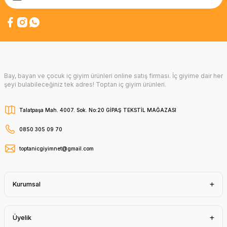
Bay, bayan ve çocuk iç giyim ürünleri online satış firması. İç giyime dair her
şeyi bulabileceğiniz tek adres! Toptan iç giyim ürünleri.
Talatpaşa Mah. 4007. Sok. No:20 GİPAŞ TEKSTİL MAĞAZASI
0850 305 09 70
toptanicgiyimnet@gmail.com
Kurumsal
Üyelik