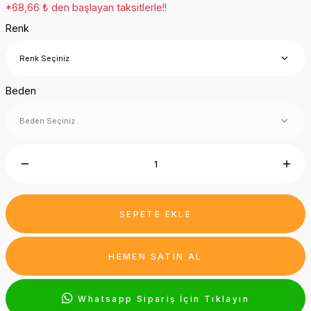
*68,66 ₺ den başlayan taksitlerle!!
Renk
Beden
SEPETE EKLE
HEMEN SATIN AL
Whatsapp Sipariş İçin Tıklayın