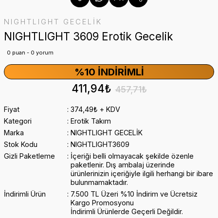
NIGHTLIGHT GECELİK
NIGHTLIGHT 3609 Erotik Gecelik
0 puan - 0 yorum
%10 İNDIRIMLI
411,94₺
457,71₺
Fiyat
374,49₺ + KDV
Kategori
Erotik Takım
Marka
NIGHTLIGHT GECELİK
Stok Kodu
NIGHTLIGHT3609
Gizli Paketleme
İçeriği belli olmayacak şekilde özenle
paketlenir. Dış ambalaj üzerinde
ürünlerinizin içeriğiyle ilgili herhangi bir ibare
bulunmamaktadır.
İndirimli Ürün
7.500 TL Üzeri %10 İndirim ve Ücretsiz
Kargo Promosyonu
İndirimli Ürünlerde Geçerli Değildir.