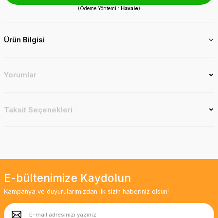
(Ödeme Yöntemi :
Havale
)
Ürün Bilgisi
Yorumlar
Taksit Seçenekleri
E-bültenimize Kaydolun
Kampanya ve duyurularımızdan ilk sizin haberiniz olsun!