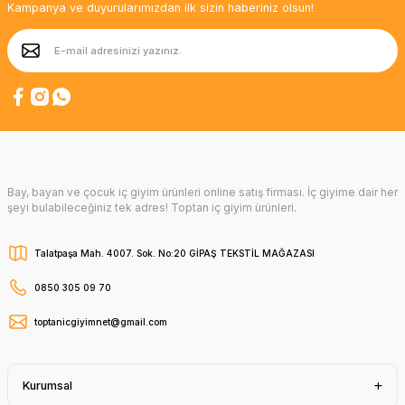
Kampanya ve duyurularımızdan ilk sizin haberiniz olsun!
Bay, bayan ve çocuk iç giyim ürünleri online satış firması. İç giyime dair her
şeyi bulabileceğiniz tek adres! Toptan iç giyim ürünleri.
Talatpaşa Mah. 4007. Sok. No:20 GİPAŞ TEKSTİL MAĞAZASI
0850 305 09 70
toptanicgiyimnet@gmail.com
Kurumsal