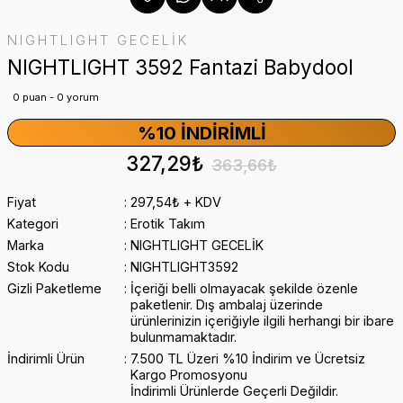
NIGHTLIGHT GECELİK
NIGHTLIGHT 3592 Fantazi Babydool
0 puan - 0 yorum
%10 İNDIRIMLI
327,29₺
363,66₺
Fiyat
297,54₺ + KDV
Kategori
Erotik Takım
Marka
NIGHTLIGHT GECELİK
Stok Kodu
NIGHTLIGHT3592
Gizli Paketleme
İçeriği belli olmayacak şekilde özenle
paketlenir. Dış ambalaj üzerinde
ürünlerinizin içeriğiyle ilgili herhangi bir ibare
bulunmamaktadır.
İndirimli Ürün
7.500 TL Üzeri %10 İndirim ve Ücretsiz
Kargo Promosyonu
İndirimli Ürünlerde Geçerli Değildir.