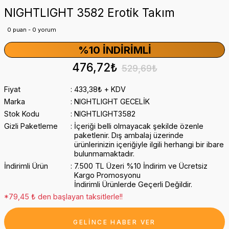
NIGHTLIGHT 3582 Erotik Takım
0 puan - 0 yorum
%10 İNDIRIMLI
476,72₺
529,69₺
Fiyat
433,38₺ + KDV
Marka
NIGHTLIGHT GECELİK
Stok Kodu
NIGHTLIGHT3582
Gizli Paketleme
İçeriği belli olmayacak şekilde özenle
paketlenir. Dış ambalaj üzerinde
ürünlerinizin içeriğiyle ilgili herhangi bir ibare
bulunmamaktadır.
İndirimli Ürün
7.500 TL Üzeri %10 İndirim ve Ücretsiz
Kargo Promosyonu
İndirimli Ürünlerde Geçerli Değildir.
*79,45 ₺ den başlayan taksitlerle!!
GELİNCE HABER VER