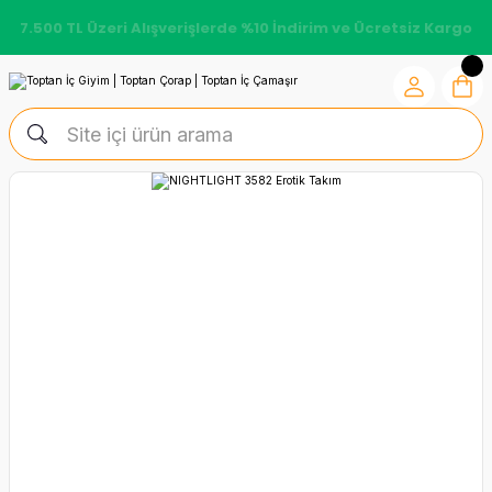
7.500 TL Üzeri Alışverişlerde %10 İndirim ve Ücretsiz Kargo