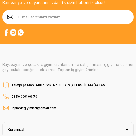
Kampanya ve duyurularımızdan ilk sizin haberiniz olsun!
Bay, bayan ve çocuk iç giyim ürünleri online satış firması. İç giyime dair her
şeyi bulabileceğiniz tek adres! Toptan iç giyim ürünleri.
Talatpaşa Mah. 4007. Sok. No:20 GİPAŞ TEKSTİL MAĞAZASI
0850 305 09 70
toptanicgiyimnet@gmail.com
Kurumsal