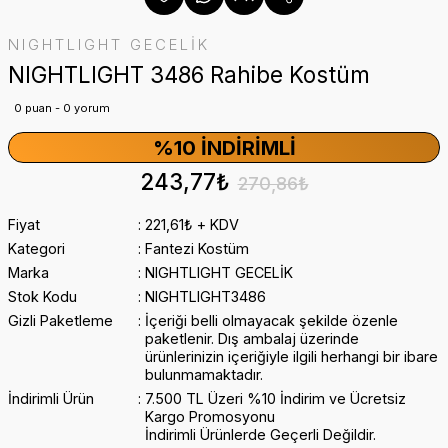
NIGHTLIGHT GECELİK
NIGHTLIGHT 3486 Rahibe Kostüm
0 puan - 0 yorum
%10 İNDIRIMLI
243,77₺
270,86₺
Fiyat
221,61₺ + KDV
Kategori
Fantezi Kostüm
Marka
NIGHTLIGHT GECELİK
Stok Kodu
NIGHTLIGHT3486
Gizli Paketleme
İçeriği belli olmayacak şekilde özenle
paketlenir. Dış ambalaj üzerinde
ürünlerinizin içeriğiyle ilgili herhangi bir ibare
bulunmamaktadır.
İndirimli Ürün
7.500 TL Üzeri %10 İndirim ve Ücretsiz
Kargo Promosyonu
İndirimli Ürünlerde Geçerli Değildir.