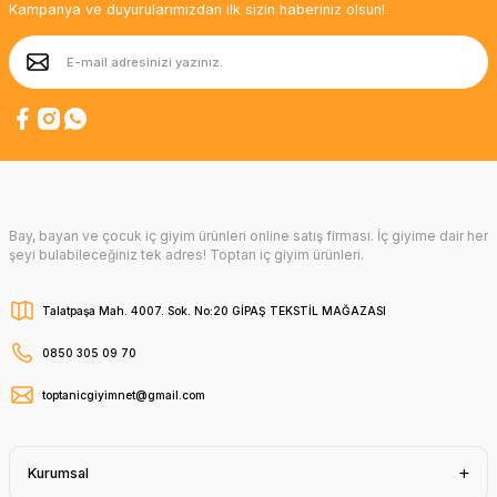
Kampanya ve duyurularımızdan ilk sizin haberiniz olsun!
Bay, bayan ve çocuk iç giyim ürünleri online satış firması. İç giyime dair her
şeyi bulabileceğiniz tek adres! Toptan iç giyim ürünleri.
Talatpaşa Mah. 4007. Sok. No:20 GİPAŞ TEKSTİL MAĞAZASI
0850 305 09 70
toptanicgiyimnet@gmail.com
Kurumsal