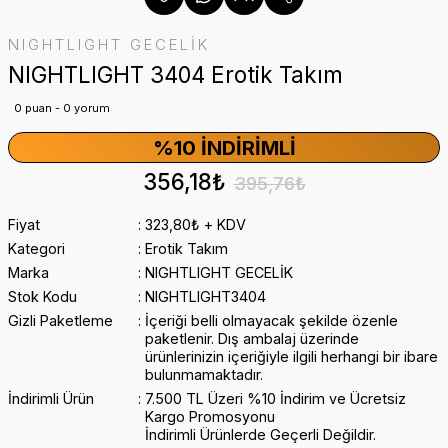
NIGHTLIGHT GECELİK
NIGHTLIGHT 3404 Erotik Takım
0 puan - 0 yorum
%10 İNDIRIMLI
356,18₺
395,76₺
Fiyat
323,80₺ + KDV
Kategori
Erotik Takım
Marka
NIGHTLIGHT GECELİK
Stok Kodu
NIGHTLIGHT3404
Gizli Paketleme
İçeriği belli olmayacak şekilde özenle
paketlenir. Dış ambalaj üzerinde
ürünlerinizin içeriğiyle ilgili herhangi bir ibare
bulunmamaktadır.
İndirimli Ürün
7.500 TL Üzeri %10 İndirim ve Ücretsiz
Kargo Promosyonu
İndirimli Ürünlerde Geçerli Değildir.