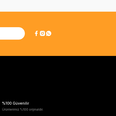
%100 Güvenilir
Ürünlerimiz %100 orijinaldir.