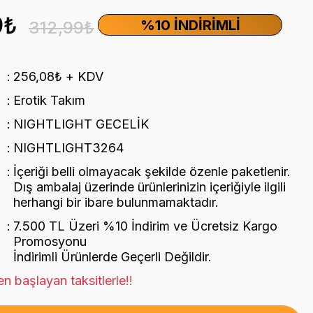
9₺
%10 İNDIRIMLI
312,99₺
256,08₺ + KDV
Erotik Takım
NIGHTLIGHT GECELİK
NIGHTLIGHT3264
İçeriği belli olmayacak şekilde özenle paketlenir.
Dış ambalaj üzerinde ürünlerinizin içeriğiyle ilgili
herhangi bir ibare bulunmamaktadır.
7.500 TL Üzeri %10 İndirim ve Ücretsiz Kargo
Promosyonu
İndirimli Ürünlerde Geçerli Değildir.
n başlayan taksitlerle!!