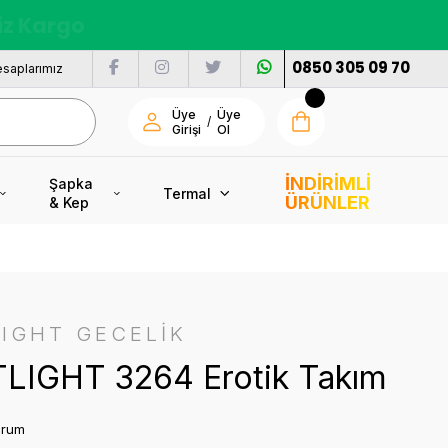
nı
0850 305 09 70
saplarımız
Üye
Üye
/
Girişi
Ol
İNDİRİMLİ
Şapka
Termal
ÜRÜNLER
& Kep
IGHT GECELİK
LIGHT 3264 Erotik Takım
orum