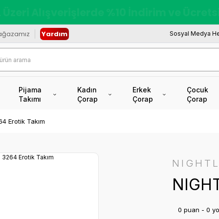
redi Kartına Vade Farksız +6 Taksit İmkâ
ağazamız
Yardım
Sosyal Medya He
Pijama
Kadın
Erkek
Çocuk
Takımı
Çorap
Çorap
Çorap
4 Erotik Takım
NIGHTL
NIGHT
0 puan - 0 y