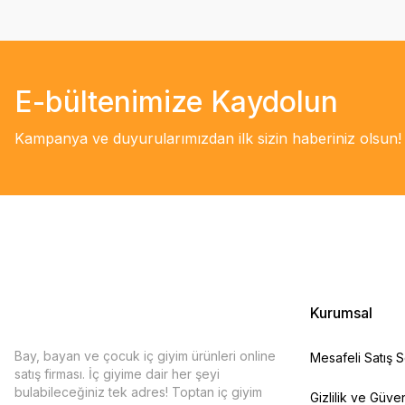
E-bültenimize Kaydolun
Kampanya ve duyurularımızdan ilk sizin haberiniz olsun!
Kurumsal
Bay, bayan ve çocuk iç giyim ürünleri online
Mesafeli Satış 
satış firması. İç giyime dair her şeyi
bulabileceğiniz tek adres! Toptan iç giyim
Gizlilik ve Güven