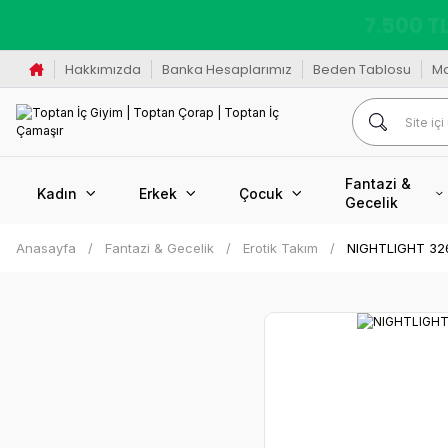
K
Hakkımızda
Banka Hesaplarımız
Beden Tablosu
M
Fantazi &
Kadın
Erkek
Çocuk
Gecelik
Anasayfa
Fantazi & Gecelik
Erotik Takım
NIGHTLIGHT 326