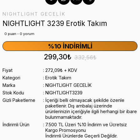
NIGHTLIGHT GECELİK
NIGHTLIGHT 3239 Erotik Takım
0 puan - 0 yorum
%10 İNDIRIMLI
299,30₺
332,56₺
Fiyat
272,09₺ + KDV
Kategori
Erotik Takım
Marka
NIGHTLIGHT GECELİK
Stok Kodu
NIGHTLIGHT3239
Gizli Paketleme
İçeriği belli olmayacak şekilde özenle
paketlenir. Dış ambalaj üzerinde
ürünlerinizin içeriğiyle ilgili herhangi bir ibare
bulunmamaktadır.
İndirimli Ürün
7.500 TL Üzeri %10 İndirim ve Ücretsiz
Kargo Promosyonu
İndirimli Ürünlerde Geçerli Değildir.