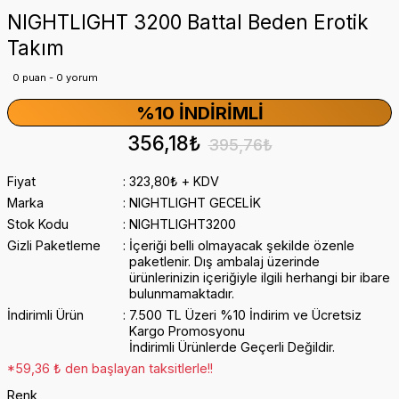
NIGHTLIGHT 3200 Battal Beden Erotik
Takım
0 puan - 0 yorum
%10 İNDIRIMLI
356,18₺
395,76₺
Fiyat
323,80₺ + KDV
Marka
NIGHTLIGHT GECELİK
Stok Kodu
NIGHTLIGHT3200
Gizli Paketleme
İçeriği belli olmayacak şekilde özenle
paketlenir. Dış ambalaj üzerinde
ürünlerinizin içeriğiyle ilgili herhangi bir ibare
bulunmamaktadır.
İndirimli Ürün
7.500 TL Üzeri %10 İndirim ve Ücretsiz
Kargo Promosyonu
İndirimli Ürünlerde Geçerli Değildir.
*59,36 ₺ den başlayan taksitlerle!!
Renk