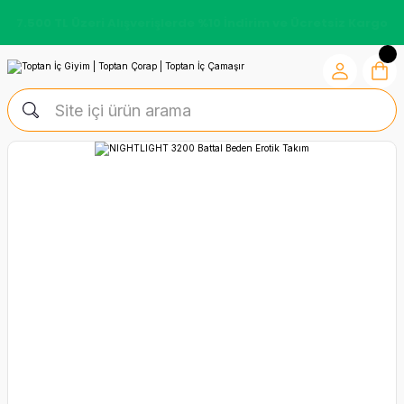
7.500 TL Üzeri Alışverişlerde %10 İndirim ve Ücretsiz Kargo