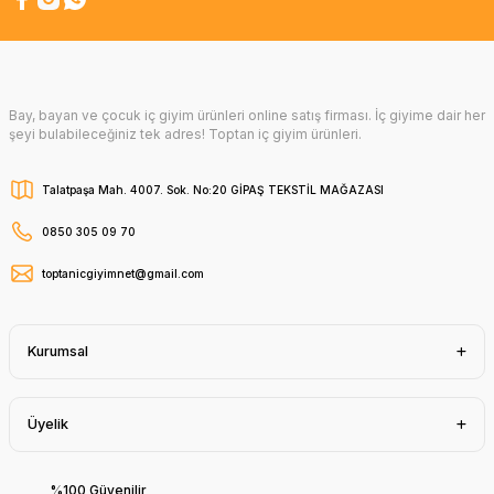
Bay, bayan ve çocuk iç giyim ürünleri online satış firması. İç giyime dair her
şeyi bulabileceğiniz tek adres! Toptan iç giyim ürünleri.
Talatpaşa Mah. 4007. Sok. No:20 GİPAŞ TEKSTİL MAĞAZASI
0850 305 09 70
toptanicgiyimnet@gmail.com
Kurumsal
Üyelik
%100 Güvenilir