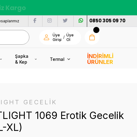
nı
0850 305 09 70
saplarımız
Üye
Üye
/
Girişi
Ol
İNDİRİMLİ
Şapka
Termal
ÜRÜNLER
& Kep
IGHT GECELİK
LIGHT 1069 Erotik Gecelik
L-XL)