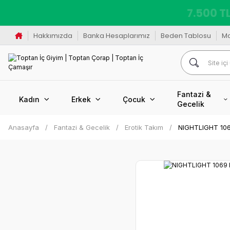
K
Hakkımızda
Banka Hesaplarımız
Beden Tablosu
M
Fantazi &
Kadın
Erkek
Çocuk
Gecelik
Anasayfa
Fantazi & Gecelik
Erotik Takım
NIGHTLIGHT 1069