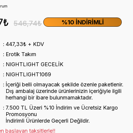
orum
7₺
%10 İNDIRIMLI
546,74₺
447,33₺ + KDV
Erotik Takım
NIGHTLIGHT GECELİK
NIGHTLIGHT1069
İçeriği belli olmayacak şekilde özenle paketlenir.
Dış ambalaj üzerinde ürünlerinizin içeriğiyle ilgili
herhangi bir ibare bulunmamaktadır.
7.500 TL Üzeri %10 İndirim ve Ücretsiz Kargo
Promosyonu
İndirimli Ürünlerde Geçerli Değildir.
n başlayan taksitlerle!!