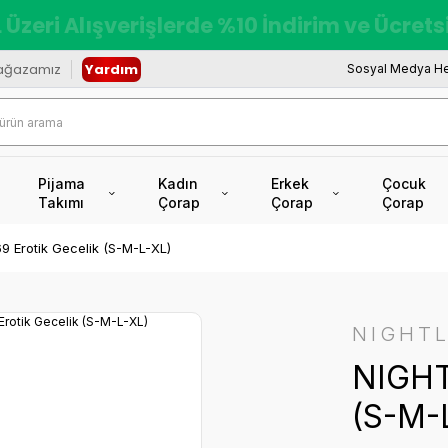
redi Kartına Vade Farksız +6 Taksit İmkâ
ağazamız
Yardım
Sosyal Medya He
Pijama
Kadın
Erkek
Çocuk
Takımı
Çorap
Çorap
Çorap
 Erotik Gecelik (S-M-L-XL)
NIGHTL
NIGHT
(S-M-