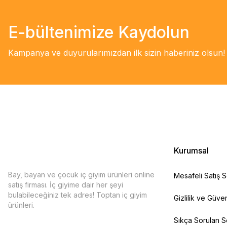
E-bültenimize Kaydolun
Kampanya ve duyurularımızdan ilk sizin haberiniz olsun!
Kurumsal
Bay, bayan ve çocuk iç giyim ürünleri online
Mesafeli Satış 
satış firması. İç giyime dair her şeyi
bulabileceğiniz tek adres! Toptan iç giyim
Gizlilik ve Güven
ürünleri.
Sıkça Sorulan S