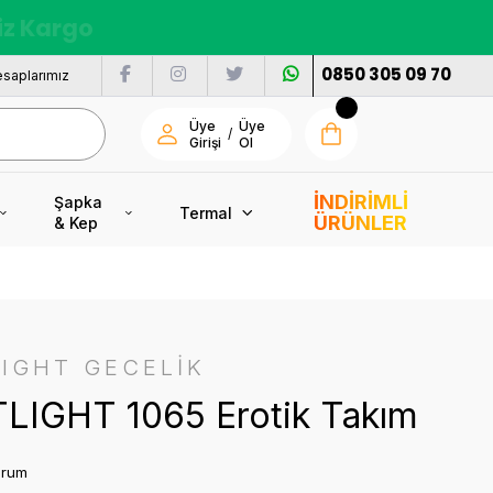
nı
0850 305 09 70
saplarımız
Üye
Üye
/
Girişi
Ol
İNDİRİMLİ
Şapka
Termal
ÜRÜNLER
& Kep
IGHT GECELİK
LIGHT 1065 Erotik Takım
orum