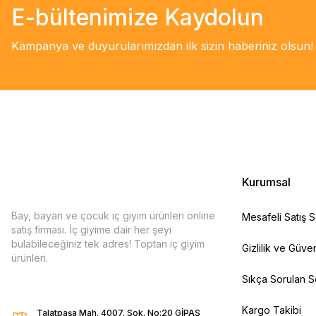
E-bültenimize Kaydolun
Kampanya ve duyurularımızdan ilk sizin haberiniz olsun!
Kurumsal
Bay, bayan ve çocuk iç giyim ürünleri online
Mesafeli Satış 
satış firması. İç giyime dair her şeyi
bulabileceğiniz tek adres! Toptan iç giyim
Gizlilik ve Güven
ürünleri.
Sıkça Sorulan S
Kargo Takibi
Talatpaşa Mah. 4007. Sok. No:20 GİPAŞ