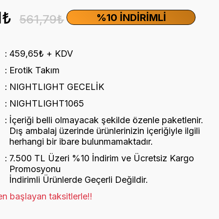
1₺
%10 İNDIRIMLI
561,79₺
459,65₺ + KDV
Erotik Takım
NIGHTLIGHT GECELİK
NIGHTLIGHT1065
İçeriği belli olmayacak şekilde özenle paketlenir.
Dış ambalaj üzerinde ürünlerinizin içeriğiyle ilgili
herhangi bir ibare bulunmamaktadır.
7.500 TL Üzeri %10 İndirim ve Ücretsiz Kargo
Promosyonu
İndirimli Ürünlerde Geçerli Değildir.
n başlayan taksitlerle!!