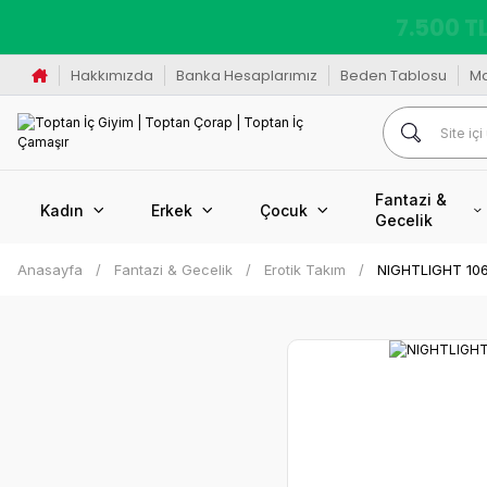
K
Hakkımızda
Banka Hesaplarımız
Beden Tablosu
M
Fantazi &
Kadın
Erkek
Çocuk
Gecelik
Anasayfa
Fantazi & Gecelik
Erotik Takım
NIGHTLIGHT 106