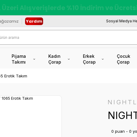
redi Kartına Vade Farksız +6 Taksit İmkâ
ağazamız
Yardım
Sosyal Medya He
Pijama
Kadın
Erkek
Çocuk
Takımı
Çorap
Çorap
Çorap
5 Erotik Takım
NIGHTL
NIGHT
0 puan - 0 y