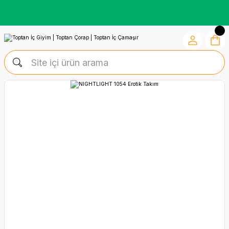
Kredi Kartına Vade Farksız +6 Taksit İmkânı