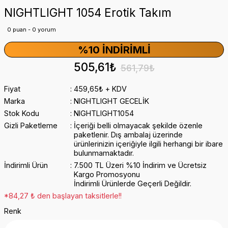
NIGHTLIGHT 1054 Erotik Takım
0 puan - 0 yorum
%10 İNDIRIMLI
505,61₺
561,79₺
Fiyat
459,65₺ + KDV
Marka
NIGHTLIGHT GECELİK
Stok Kodu
NIGHTLIGHT1054
Gizli Paketleme
İçeriği belli olmayacak şekilde özenle
paketlenir. Dış ambalaj üzerinde
ürünlerinizin içeriğiyle ilgili herhangi bir ibare
bulunmamaktadır.
İndirimli Ürün
7.500 TL Üzeri %10 İndirim ve Ücretsiz
Kargo Promosyonu
İndirimli Ürünlerde Geçerli Değildir.
*84,27 ₺ den başlayan taksitlerle!!
Renk