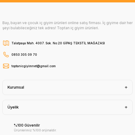
Bay, bayan ve çocuk iç giyim ürünleri online satış firması. İç giyime dair her
şeyi bulabileceğiniz tek adres! Toptan iç giyim ürünleri.
Talatpaşa Mah. 4007. Sok. No:20 GİPAŞ TEKSTİL MAĞAZASI
0850 305 09 70
toptanicgiyimnet@gmail.com
Kurumsal
Üyelik
%100 Güvenilir
Ürünlerimiz %100 orijinaldir.