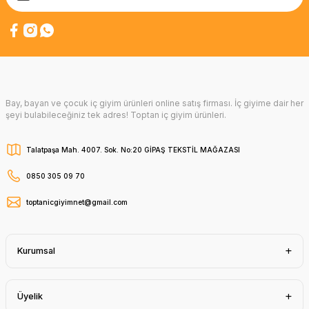
Bay, bayan ve çocuk iç giyim ürünleri online satış firması. İç giyime dair her
şeyi bulabileceğiniz tek adres! Toptan iç giyim ürünleri.
Talatpaşa Mah. 4007. Sok. No:20 GİPAŞ TEKSTİL MAĞAZASI
0850 305 09 70
toptanicgiyimnet@gmail.com
Kurumsal
Üyelik