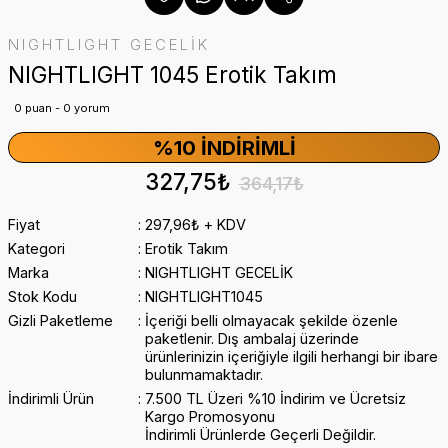
NIGHTLIGHT GECELİK
NIGHTLIGHT 1045 Erotik Takım
0 puan - 0 yorum
%10 İNDIRIMLI
327,75₺
364,17₺
Fiyat
297,96₺ + KDV
Kategori
Erotik Takım
Marka
NIGHTLIGHT GECELİK
Stok Kodu
NIGHTLIGHT1045
Gizli Paketleme
İçeriği belli olmayacak şekilde özenle
paketlenir. Dış ambalaj üzerinde
ürünlerinizin içeriğiyle ilgili herhangi bir ibare
bulunmamaktadır.
İndirimli Ürün
7.500 TL Üzeri %10 İndirim ve Ücretsiz
Kargo Promosyonu
İndirimli Ürünlerde Geçerli Değildir.