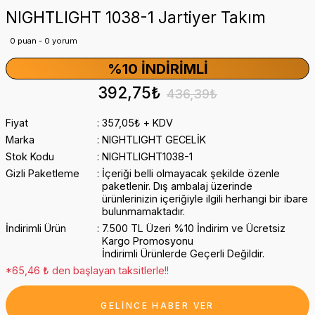
NIGHTLIGHT 1038-1 Jartiyer Takım
0 puan - 0 yorum
%10 İNDIRIMLI
392,75₺
436,39₺
Fiyat
357,05₺ + KDV
Marka
NIGHTLIGHT GECELİK
Stok Kodu
NIGHTLIGHT1038-1
Gizli Paketleme
İçeriği belli olmayacak şekilde özenle
paketlenir. Dış ambalaj üzerinde
ürünlerinizin içeriğiyle ilgili herhangi bir ibare
bulunmamaktadır.
İndirimli Ürün
7.500 TL Üzeri %10 İndirim ve Ücretsiz
Kargo Promosyonu
İndirimli Ürünlerde Geçerli Değildir.
*65,46 ₺ den başlayan taksitlerle!!
GELİNCE HABER VER