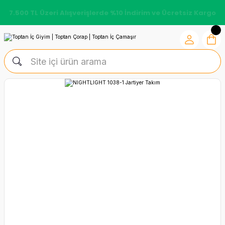
7.500 TL Üzeri Alışverişlerde %10 İndirim ve Ücretsiz Kargo