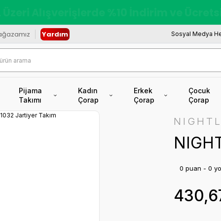
redi Kartına Vade Farksız +6 Taksit İmkâ
ağazamız
Yardım
Sosyal Medya He
Pijama
Kadın
Erkek
Çocuk
Takımı
Çorap
Çorap
Çorap
NIGHTL
NIGHT
0 puan - 0 y
430,6