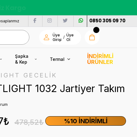
nı
0850 305 09 70
saplarımız
Üye
Üye
/
Girişi
Ol
İNDİRİMLİ
Şapka
Termal
ÜRÜNLER
& Kep
IGHT GECELİK
LIGHT 1032 Jartiyer Takım
orum
7₺
%10 İNDIRIMLI
478,52₺