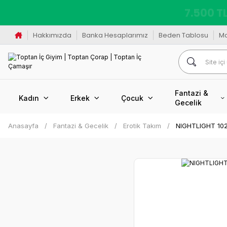
K
Hakkımızda
Banka Hesaplarımız
Beden Tablosu
M
Fantazi &
Kadın
Erkek
Çocuk
Gecelik
Anasayfa
Fantazi & Gecelik
Erotik Takım
NIGHTLIGHT 102