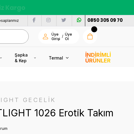
nı
0850 305 09 70
saplarımız
Üye
Üye
/
Girişi
Ol
İNDİRİMLİ
Şapka
Termal
ÜRÜNLER
& Kep
IGHT GECELİK
LIGHT 1026 Erotik Takım
orum