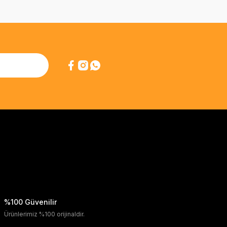
%100 Güvenilir
Ürünlerimiz %100 orijinaldir.