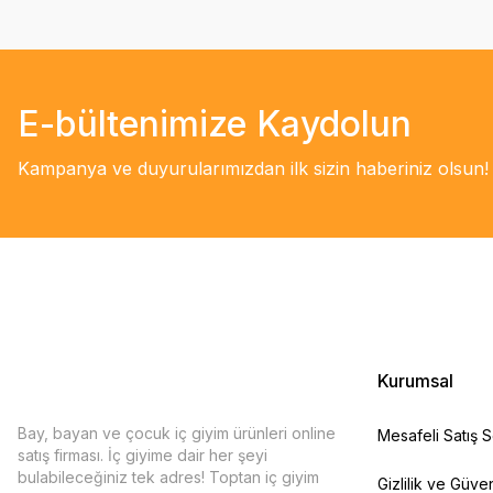
E-bültenimize Kaydolun
Kampanya ve duyurularımızdan ilk sizin haberiniz olsun!
Kurumsal
Bay, bayan ve çocuk iç giyim ürünleri online
Mesafeli Satış 
satış firması. İç giyime dair her şeyi
bulabileceğiniz tek adres! Toptan iç giyim
Gizlilik ve Güven