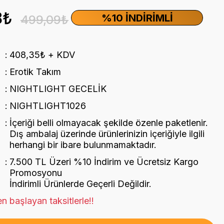
8₺
%10 İNDIRIMLI
499,09₺
408,35₺ + KDV
Erotik Takım
NIGHTLIGHT GECELİK
NIGHTLIGHT1026
İçeriği belli olmayacak şekilde özenle paketlenir.
Dış ambalaj üzerinde ürünlerinizin içeriğiyle ilgili
herhangi bir ibare bulunmamaktadır.
7.500 TL Üzeri %10 İndirim ve Ücretsiz Kargo
Promosyonu
İndirimli Ürünlerde Geçerli Değildir.
n başlayan taksitlerle!!