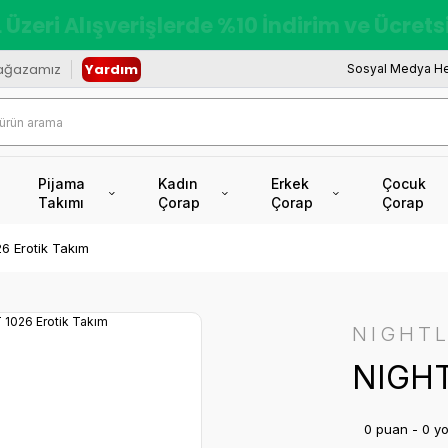
redi Kartına Vade Farksız +6 Taksit İmkâ
ağazamız
Yardım
Sosyal Medya He
Pijama
Kadın
Erkek
Çocuk
Takımı
Çorap
Çorap
Çorap
6 Erotik Takım
NIGHTL
NIGHT
0 puan - 0 y