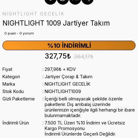
NIGHTLIGHT GECELİK
NIGHTLIGHT 1009 Jartiyer Takım
0 puan - 0 yorum
%10 İNDIRIMLI
327,75₺
364,17₺
Fiyat
297,96₺ + KDV
Kategori
Jartiyer Çorap & Takım
Marka
NIGHTLIGHT GECELİK
Stok Kodu
NIGHTLIGHT1009
Gizli Paketleme
İçeriği belli olmayacak şekilde özenle
paketlenir. Dış ambalaj üzerinde
ürünlerinizin içeriğiyle ilgili herhangi bir ibare
bulunmamaktadır.
İndirimli Ürün
7.500 TL Üzeri %10 İndirim ve Ücretsiz
Kargo Promosyonu
İndirimli Ürünlerde Geçerli Değildir.