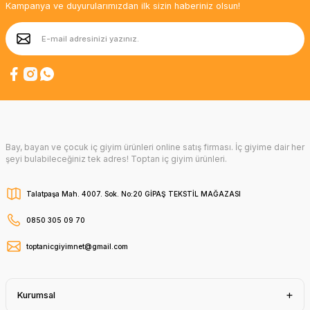
Kampanya ve duyurularımızdan ilk sizin haberiniz olsun!
Bay, bayan ve çocuk iç giyim ürünleri online satış firması. İç giyime dair her
şeyi bulabileceğiniz tek adres! Toptan iç giyim ürünleri.
Talatpaşa Mah. 4007. Sok. No:20 GİPAŞ TEKSTİL MAĞAZASI
0850 305 09 70
toptanicgiyimnet@gmail.com
Kurumsal