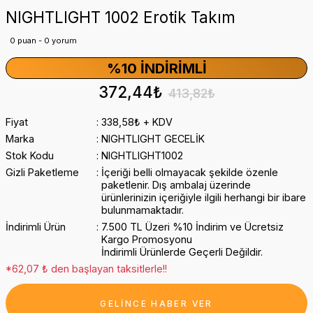
NIGHTLIGHT 1002 Erotik Takım
0 puan - 0 yorum
%10 İNDIRIMLI
372,44₺
413,82₺
Fiyat
338,58₺ + KDV
Marka
NIGHTLIGHT GECELİK
Stok Kodu
NIGHTLIGHT1002
Gizli Paketleme
İçeriği belli olmayacak şekilde özenle
paketlenir. Dış ambalaj üzerinde
ürünlerinizin içeriğiyle ilgili herhangi bir ibare
bulunmamaktadır.
İndirimli Ürün
7.500 TL Üzeri %10 İndirim ve Ücretsiz
Kargo Promosyonu
İndirimli Ürünlerde Geçerli Değildir.
*62,07 ₺ den başlayan taksitlerle!!
GELİNCE HABER VER