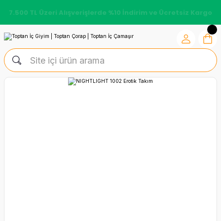
7.500 TL Üzeri Alışverişlerde %10 İndirim ve Ücretsiz Kargo