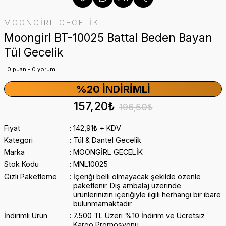
MOONGİRL GECELİK
Moongirl BT-10025 Battal Beden Bayan
Tül Gecelik
0 puan - 0 yorum
%20 İNDIRIMLI
157,20₺
196,50₺
Fiyat
142,91₺ + KDV
Kategori
Tül & Dantel Gecelik
Marka
MOONGİRL GECELİK
Stok Kodu
MNL10025
Gizli Paketleme
İçeriği belli olmayacak şekilde özenle
paketlenir. Dış ambalaj üzerinde
ürünlerinizin içeriğiyle ilgili herhangi bir ibare
bulunmamaktadır.
İndirimli Ürün
7.500 TL Üzeri %10 İndirim ve Ücretsiz
Kargo Promosyonu