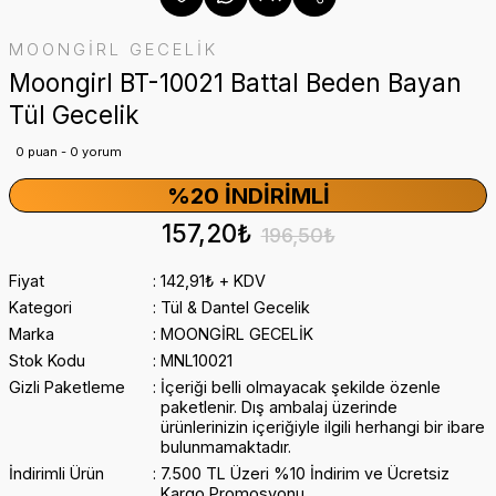
MOONGİRL GECELİK
Moongirl BT-10021 Battal Beden Bayan
Tül Gecelik
0 puan - 0 yorum
%20 İNDIRIMLI
157,20₺
196,50₺
Fiyat
142,91₺ + KDV
Kategori
Tül & Dantel Gecelik
Marka
MOONGİRL GECELİK
Stok Kodu
MNL10021
Gizli Paketleme
İçeriği belli olmayacak şekilde özenle
paketlenir. Dış ambalaj üzerinde
ürünlerinizin içeriğiyle ilgili herhangi bir ibare
bulunmamaktadır.
İndirimli Ürün
7.500 TL Üzeri %10 İndirim ve Ücretsiz
Kargo Promosyonu