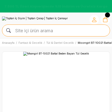
7.500 TL Üzeri Alışverişlerde %10 İndirim ve Ücretsiz Kargo
Anasayfa
Fantazi & Gecelik
Tül & Dantel Gecelik
Moongirl BT-10021 Batta