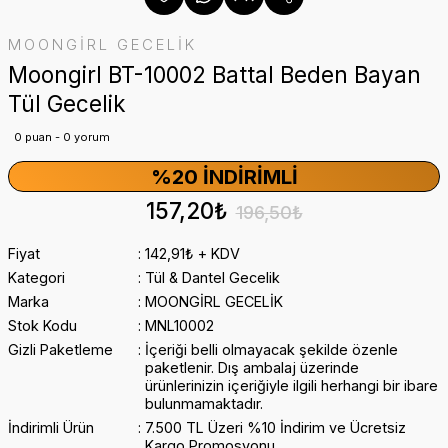
MOONGİRL GECELİK
Moongirl BT-10002 Battal Beden Bayan
Tül Gecelik
0 puan - 0 yorum
%20 İNDIRIMLI
157,20₺
196,50₺
Fiyat
142,91₺ + KDV
Kategori
Tül & Dantel Gecelik
Marka
MOONGİRL GECELİK
Stok Kodu
MNL10002
Gizli Paketleme
İçeriği belli olmayacak şekilde özenle
paketlenir. Dış ambalaj üzerinde
ürünlerinizin içeriğiyle ilgili herhangi bir ibare
bulunmamaktadır.
İndirimli Ürün
7.500 TL Üzeri %10 İndirim ve Ücretsiz
Kargo Promosyonu