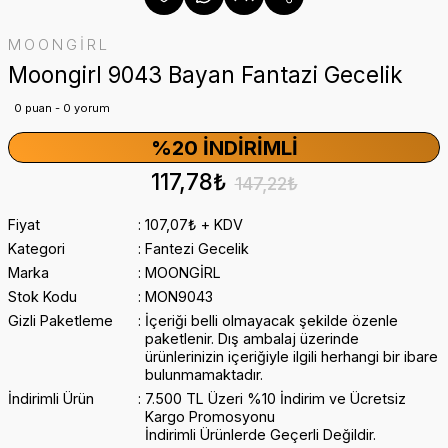
MOONGİRL
Moongirl 9043 Bayan Fantazi Gecelik
0 puan - 0 yorum
%20 İNDIRIMLI
117,78₺
147,22₺
Fiyat
107,07₺ + KDV
Kategori
Fantezi Gecelik
Marka
MOONGİRL
Stok Kodu
MON9043
Gizli Paketleme
İçeriği belli olmayacak şekilde özenle
paketlenir. Dış ambalaj üzerinde
ürünlerinizin içeriğiyle ilgili herhangi bir ibare
bulunmamaktadır.
İndirimli Ürün
7.500 TL Üzeri %10 İndirim ve Ücretsiz
Kargo Promosyonu
İndirimli Ürünlerde Geçerli Değildir.