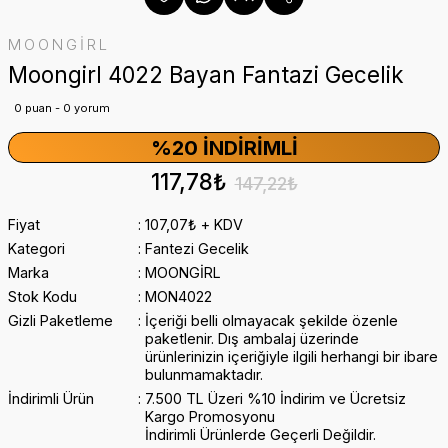
MOONGİRL
Moongirl 4022 Bayan Fantazi Gecelik
0 puan - 0 yorum
%20 İNDIRIMLI
117,78₺
147,22₺
Fiyat
107,07₺ + KDV
Kategori
Fantezi Gecelik
Marka
MOONGİRL
Stok Kodu
MON4022
Gizli Paketleme
İçeriği belli olmayacak şekilde özenle
paketlenir. Dış ambalaj üzerinde
ürünlerinizin içeriğiyle ilgili herhangi bir ibare
bulunmamaktadır.
İndirimli Ürün
7.500 TL Üzeri %10 İndirim ve Ücretsiz
Kargo Promosyonu
İndirimli Ürünlerde Geçerli Değildir.