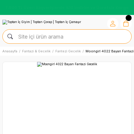
Kredi Kartına Vade Farksız +6 Taksit İmkânı
Anasayfa
Fantazi & Gecelik
Fantezi Gecelik
Moongirl 4022 Bayan Fantazi