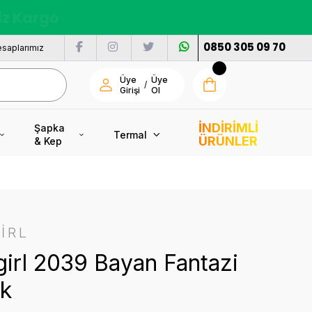
nı
0850 305 09 70
saplarımız
Üye
Üye
/
Girişi
Ol
İNDİRİMLİ
Şapka
Termal
ÜRÜNLER
& Kep
İRL
irl 2039 Bayan Fantazi
ik