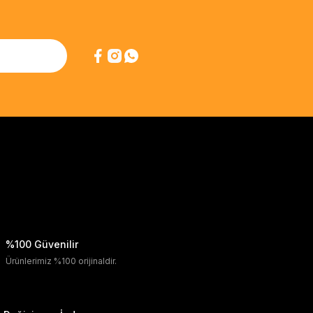
%100 Güvenilir
Ürünlerimiz %100 orijinaldir.