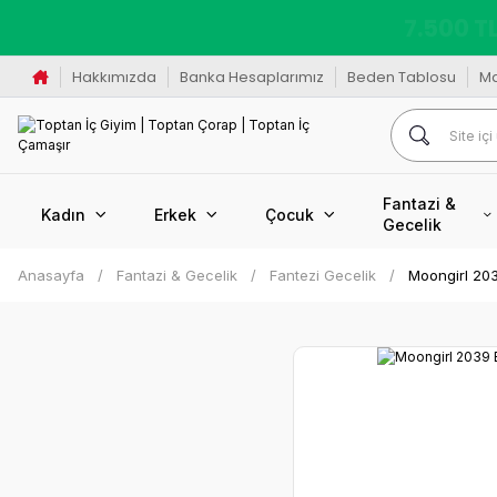
K
Hakkımızda
Banka Hesaplarımız
Beden Tablosu
M
Fantazi &
Kadın
Erkek
Çocuk
Gecelik
Anasayfa
Fantazi & Gecelik
Fantezi Gecelik
Moongirl 203