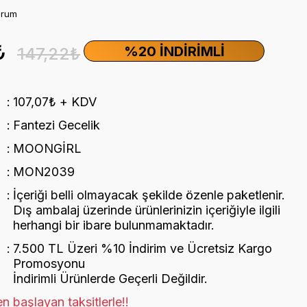
orum
₺
%20 İNDIRIMLI
147,22₺
107,07₺ + KDV
Fantezi Gecelik
MOONGİRL
MON2039
İçeriği belli olmayacak şekilde özenle paketlenir.
Dış ambalaj üzerinde ürünlerinizin içeriğiyle ilgili
herhangi bir ibare bulunmamaktadır.
7.500 TL Üzeri %10 İndirim ve Ücretsiz Kargo
Promosyonu
İndirimli Ürünlerde Geçerli Değildir.
n başlayan taksitlerle!!