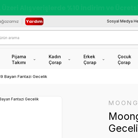
redi Kartına Vade Farksız +6 Taksit İmkâ
ağazamız
Yardım
Sosyal Medya He
Pijama
Kadın
Erkek
Çocuk
Takımı
Çorap
Çorap
Çorap
9 Bayan Fantazi Gecelik
MOONG
Moong
Gecel