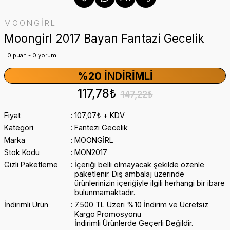
MOONGİRL
Moongirl 2017 Bayan Fantazi Gecelik
0 puan - 0 yorum
%20 İNDIRIMLI
117,78₺
147,22₺
Fiyat
107,07₺ + KDV
Kategori
Fantezi Gecelik
Marka
MOONGİRL
Stok Kodu
MON2017
Gizli Paketleme
İçeriği belli olmayacak şekilde özenle
paketlenir. Dış ambalaj üzerinde
ürünlerinizin içeriğiyle ilgili herhangi bir ibare
bulunmamaktadır.
İndirimli Ürün
7.500 TL Üzeri %10 İndirim ve Ücretsiz
Kargo Promosyonu
İndirimli Ürünlerde Geçerli Değildir.