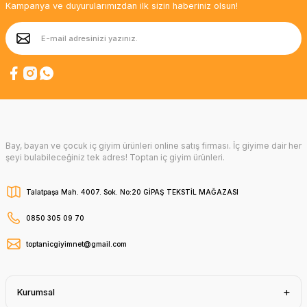
Kampanya ve duyurularımızdan ilk sizin haberiniz olsun!
Bay, bayan ve çocuk iç giyim ürünleri online satış firması. İç giyime dair her
şeyi bulabileceğiniz tek adres! Toptan iç giyim ürünleri.
Talatpaşa Mah. 4007. Sok. No:20 GİPAŞ TEKSTİL MAĞAZASI
0850 305 09 70
toptanicgiyimnet@gmail.com
Kurumsal