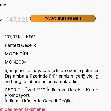
orum
₺
%20 İNDIRIMLI
147,22₺
107,07₺ + KDV
Fantezi Gecelik
MOONGİRL
MON2004
İçeriği belli olmayacak şekilde özenle paketlenir.
Dış ambalaj üzerinde ürünlerinizin içeriğiyle ilgili
herhangi bir ibare bulunmamaktadır.
7.500 TL Üzeri %10 İndirim ve Ücretsiz Kargo
Promosyonu
İndirimli Ürünlerde Geçerli Değildir.
n başlayan taksitlerle!!