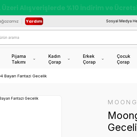
redi Kartına Vade Farksız +6 Taksit İmkâ
ağazamız
Yardım
Sosyal Medya He
Pijama
Kadın
Erkek
Çocuk
Takımı
Çorap
Çorap
Çorap
4 Bayan Fantazi Gecelik
MOONG
Moong
Gecel