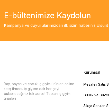
E-bültenimize Kaydolun
Kampanya ve duyurularımızdan ilk sizin haberiniz olsun!
Kurumsal
Bay, bayan ve çocuk iç giyim ürünleri online
Mesafeli Satış 
satış firması. İç giyime dair her şeyi
bulabileceğiniz tek adres! Toptan iç giyim
Gizlilik ve Güven
ürünleri.
Sıkça Sorulan S