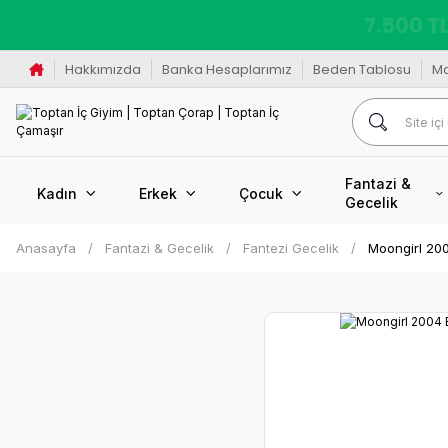
K
Hakkımızda
Banka Hesaplarımız
Beden Tablosu
M
Fantazi &
Kadın
Erkek
Çocuk
Gecelik
Anasayfa
Fantazi & Gecelik
Fantezi Gecelik
Moongirl 200