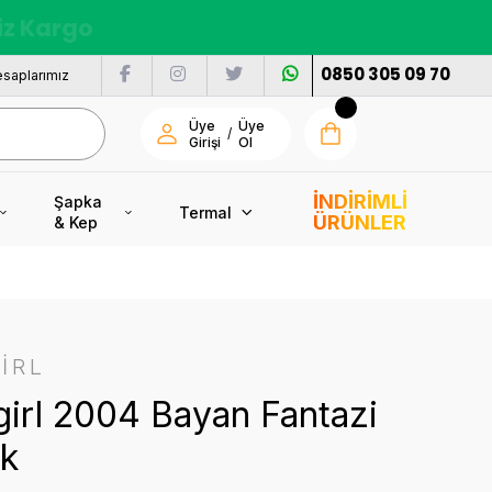
nı
0850 305 09 70
saplarımız
Üye
Üye
/
Girişi
Ol
İNDİRİMLİ
Şapka
Termal
ÜRÜNLER
& Kep
İRL
irl 2004 Bayan Fantazi
ik